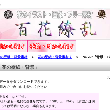
』
の壁紙・背景素材
＞
花の壁紙・背景素材７
＞ No.767『青緑・
「花の壁紙・背景」
データをダウンロードできます。
囲内でご自由にお使いください。
「ＰＮＧ」などです。
よい最も一般的な画像形式です。「GIF」と「PNG」は背景が透明
よっては透明にならない場合もあります）