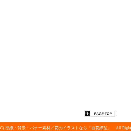
ht (C) 壁紙・背景・バナー素材／花のイラストなら『百花繚乱』 All Rights Re