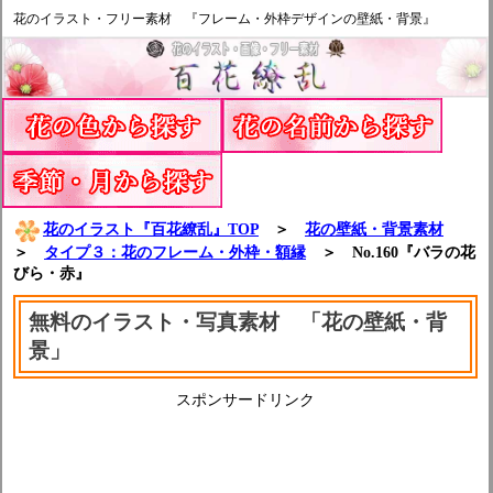
花のイラスト・フリー素材 『フレーム・外枠デザインの壁紙・背景』
花のイラスト『百花繚乱』TOP
＞
花の壁紙・背景素材
＞
タイプ３：花のフレーム・外枠・額縁
＞ No.160『バラの花
びら・赤』
無料のイラスト・写真素材 「花の壁紙・背
景」
スポンサードリンク