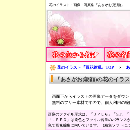
花のイラスト・画像・写真集『あさがお(朝顔)』
花のイラスト『百花繚乱』TOP
＞
あ
『あさがお(朝顔)の花のイラ
画面下からイラストの画像データをダウン
無料のフリー素材ですので、個人利用の範
画像のファイル形式は、「ＪＰＥＧ」「GIF」
「ＪＰＥＧ」は発色とファイル容量のバランスが
色で画像編集に向いています。（編集ソフトに