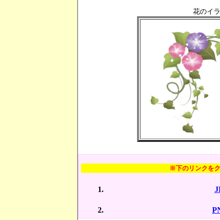
花のイラ
※下のリンクを
P