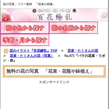
花の写真・フリー素材 『花束の画像』
花のイラスト『百花繚乱』TOP
＞
花束・たくさんの花
＞
花束・たくさんの花（写真）
＞ No.075『バラの花束・リボ
ン・赤』
無料の花の写真 「花束・花瓶や鉢植え」
スポンサードリンク