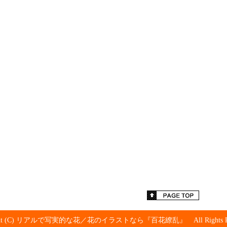
ight (C) リアルで写実的な花／花のイラストなら『百花繚乱』 All Rights Res