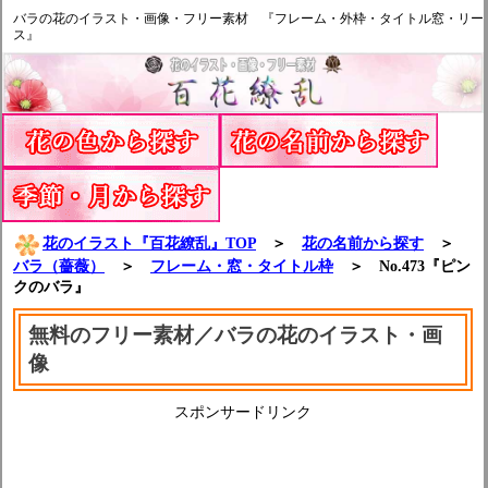
バラの花のイラスト・画像・フリー素材 『フレーム・外枠・タイトル窓・リー
ス』
花のイラスト『百花繚乱』TOP
＞
花の名前から探す
＞
バラ（薔薇）
＞
フレーム・窓・タイトル枠
＞ No.473『ピン
クのバラ』
無料のフリー素材／バラの花のイラスト・画
像
スポンサードリンク