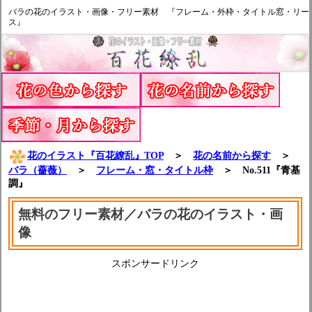
バラの花のイラスト・画像・フリー素材 『フレーム・外枠・タイトル窓・リー
ス』
花のイラスト『百花繚乱』TOP
＞
花の名前から探す
＞
バラ（薔薇）
＞
フレーム・窓・タイトル枠
＞ No.511『青基
調』
無料のフリー素材／バラの花のイラスト・画
像
スポンサードリンク