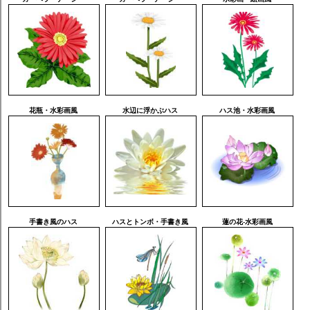
花瓶・水彩画風
水辺に浮かぶハス
ハス池・水彩画風
手書き風のハス
ハスとトンボ・手書き風
蓮の花-水彩画風