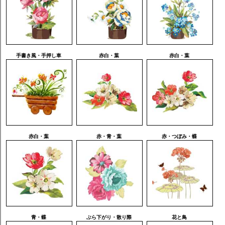
手書き風・手押し車
赤白・葉
赤白・葉
赤白・葉
赤・青・葉
赤・つぼみ・蝶
青・蝶
ぶら下がり・散り際
花と鳥