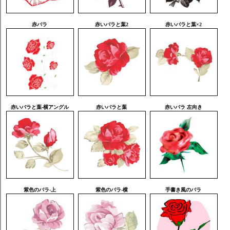
赤バラ
赤いバラと葉2
赤いバラと葉×2
赤いバラと葉-横アングル
赤いバラと葉
赤いバラ 左向き
紫色のバラ-上
紫色のバラ-横
手書き風のバラ