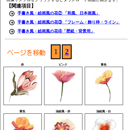
【関連項目】
手書き風・絵画風の花② 「和風、日本画風」
手書き風・絵画風の花③ 「フレーム・飾り枠・ライン」
手書き風・絵画風の花④「壁紙・背景用」
1
2
赤
ピンク
黄色
黄色
油絵風・赤
油絵風・白