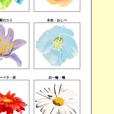
紫のユリ
水色・おしべ
ーベラ・赤
白一輪・蟻