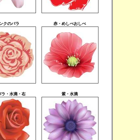
ンクのバラ
赤・めしべおしべ
バラ・水滴・右
紫・水滴