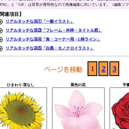
PNG」と「GIF」は背景が透明色なので画像編集に向いています。（編集ソ
関連項目】
リアルタッチな花①「一般イラスト」
リアルタッチな花③「フレーム・外枠・タイトル窓」
リアルタッチな花④「角・コーナー用・L時ライン」
リアルタッチな花⑤「白黒・モノクロイラスト」
1
2
3
ひまわり-茎なし
紫色の花
手