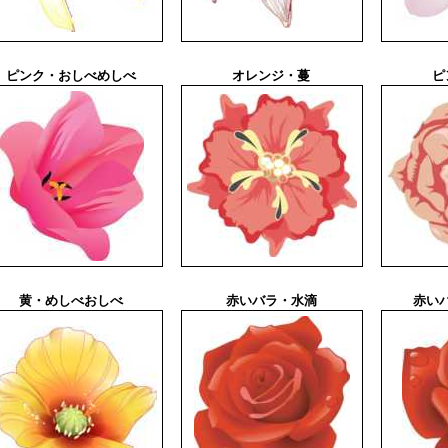
ピンク・おしべめしべ
オレンジ・蔓
ピ
黄・めしべおしべ
赤いバラ・水滴
赤い