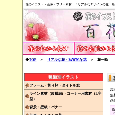
花のイラスト・画像・フリー素材 『リアルなデザインの花一輪
◆
TOP
＞
リアルな花・写実的な花
＞ 花一輪
種類別イラスト
フレーム・飾り枠・タイトル窓
高
ライン素材（縦横線)・コーナー用素材（L字
無
型）
画
背景・壁紙・バナー
画
「