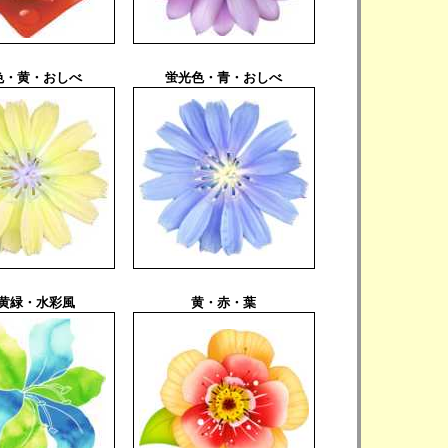
色・黄・おしべ
蛍光色・青・おしべ
黄緑・水彩風
黄・赤・葉